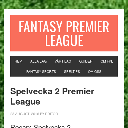
FANTASY PREMIER
LEAGUE
HEM
ALLA LAG
VÅRT LAG
GUIDER
OM FPL
FANTASY SPORTS
SPELTIPS
OM OSS
Spelvecka 2 Premier
League
23 AUGUSTI 2016
BY
EDITOR
Recap: Spelvecka 2