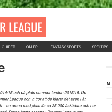
ER LEAGUE
GUIDER
OM FPL
FANTASY SPORTS
SPELTIPS
e
M
 2014/15 och på plats nummer femton 2015/16. De
emier League och vi tror att de klarar det även i år.
k – en arena med plats för ca 25 000 åskådare och har
uccé. Deras bästa säsong i Premier League var