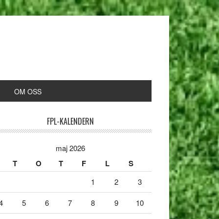
OM OSS
FPL-KALENDERN
maj 2026
T
O
T
F
L
S
1
2
3
4
5
6
7
8
9
10