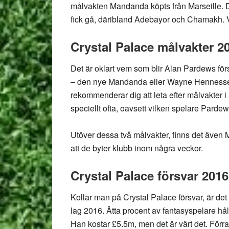
målvakten Mandanda köpts från Marseille. D
fick gå, däribland Adebayor och Chamakh. Vi 
Crystal Palace målvakter 2
Det är oklart vem som blir Alan Pardews förs
– den nye Mandanda eller Wayne Hennessey. 
rekommenderar dig att leta efter målvakter i 
speciellt ofta, oavsett vilken spelare Pardew 
Utöver dessa två målvakter, finns det även 
att de byter klubb inom några veckor.
Crystal Palace försvar 2016
Kollar man på Crystal Palace försvar, är det
lag 2016. Åtta procent av fantasyspelare hål
Han kostar £5.5m, men det är värt det. Förr