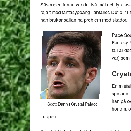
Säsongen innan var det två mål och fyra assis
rejält med fantasypoäng i anfallet. Det blir 
han brukar sällan ha problem med skador.
Pape Soua
Fantasy P
fall är d
var) som 
Cryst
En mittfä
spelade f
han på öv
Scott Dann i Crystal Palace
honom, o
truppen.