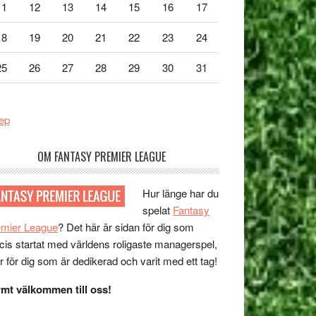
11
12
13
14
15
16
17
18
19
20
21
22
23
24
25
26
27
28
29
30
31
ep
OM FANTASY PREMIER LEAGUE
Hur länge har du
spelat
Fantasy
emier League
? Det här är sidan för dig som
cis startat med världens roligaste managerspel,
er för dig som är dedikerad och varit med ett tag!
mt välkommen till oss!