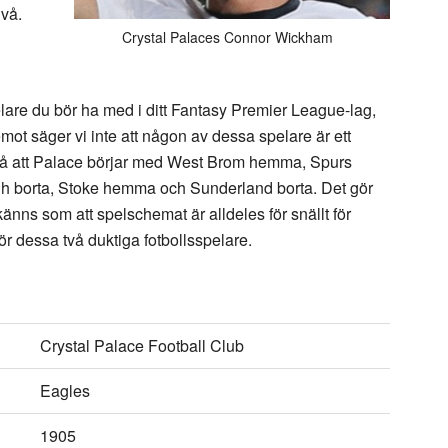
ivå.
Crystal Palaces Connor Wickham
elare du bör ha med i ditt Fantasy Premier League-lag,
ot säger vi inte att någon av dessa spelare är ett
t så att Palace börjar med West Brom hemma, Spurs
 borta, Stoke hemma och Sunderland borta. Det gör
nns som att spelschemat är alldeles för snällt för
ör dessa två duktiga fotbollsspelare.
Crystal Palace Football Club
Eagles
1905