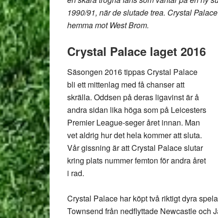
1990/91, när de slutade trea. Crystal Palac
hemma mot West Brom.
Crystal Palace laget 2016
Säsongen 2016 tippas Crystal Palace
bli ett mittenlag med få chanser att
skrälla. Oddsen på deras ligavinst är å
andra sidan lika höga som på Leicesters
Premier League-seger året innan. Man
vet aldrig hur det hela kommer att sluta.
Vår gissning är att Crystal Palace slutar
kring plats nummer femton för andra året
i rad.
Crystal Palace har köpt två riktigt dyra spe
Townsend från nedflyttade Newcastle och 