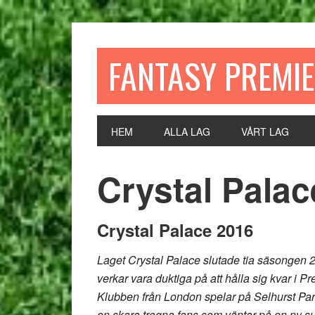
FANTASY PREMI
HEM
ALLA LAG
VÅRT LAG
Crystal Palac
Crystal Palace 2016
Laget Crystal Palace slutade tia säsongen
verkar vara duktiga på att hålla sig kvar i Pr
Klubben från London spelar på Selhurst Par
en skara trogna fans som väntar på en ny s