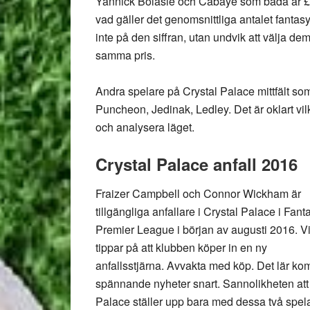
Yannick Bolasie och Cabaye som båda är £0
vad gäller det genomsnittliga antalet fanta
inte på den siffran, utan undvik att välja dem
samma pris.
Andra spelare på Crystal Palace mittfält som
Puncheon, Jedinak, Ledley. Det är oklart vil
och analysera läget.
Crystal Palace anfall 2016
Fraizer Campbell och Connor Wickham är
tillgängliga anfallare i Crystal Palace i Fant
Premier League i början av augusti 2016. V
tippar på att klubben köper in en ny
anfallsstjärna. Avvakta med köp. Det lär k
spännande nyheter snart. Sannolikheten att
Palace ställer upp bara med dessa två spela