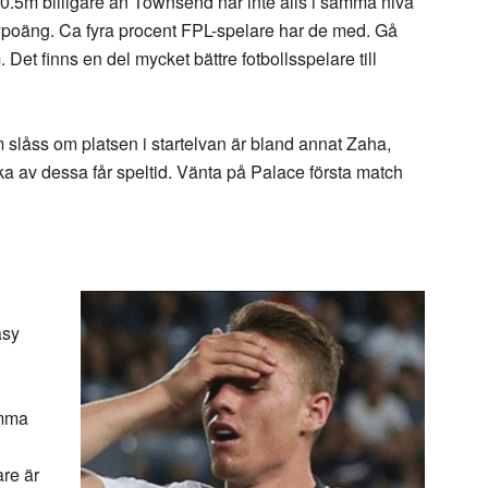
.5m billigare än Townsend når inte alls i samma nivå
sypoäng. Ca fyra procent FPL-spelare har de med. Gå
. Det finns en del mycket bättre fotbollsspelare till
 slåss om platsen i startelvan är bland annat Zaha,
ka av dessa får speltid. Vänta på Palace första match
asy
i
omma
re är