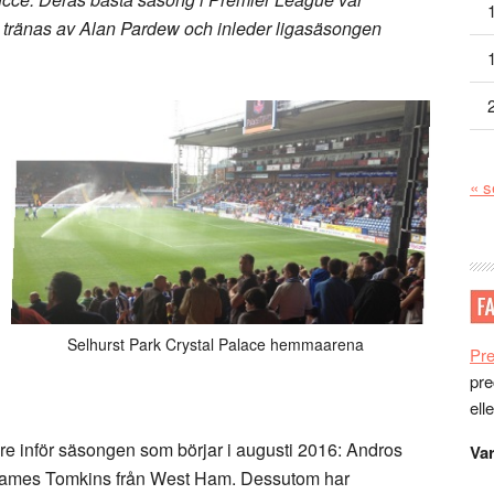
e tränas av Alan Pardew och inleder ligasäsongen
« s
Selhurst Park Crystal Palace hemmaarena
Pr
pre
ell
lare inför säsongen som börjar i augusti 2016: Andros
Var
James Tomkins från West Ham. Dessutom har