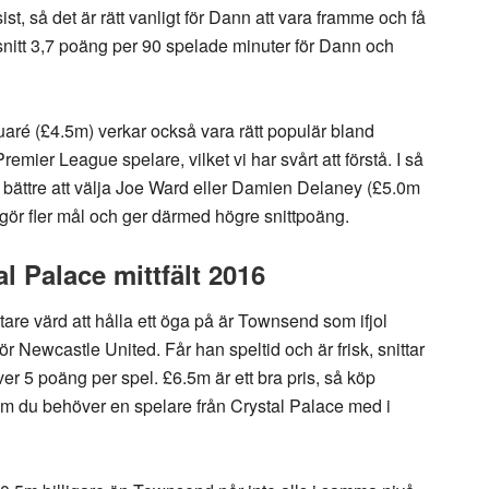
t, så det är rätt vanligt för Dann att vara framme och få
i snitt 3,7 poäng per 90 spelade minuter för Dann och
ré (£4.5m) verkar också vara rätt populär bland
remier League spelare, vilket vi har svårt att förstå. I så
et bättre att välja Joe Ward eller Damien Delaney (£5.0m
gör fler mål och ger därmed högre snittpoäng.
al Palace mittfält 2016
ltare värd att hålla ett öga på är Townsend som ifjol
ör Newcastle United. Får han speltid och är frisk, snittar
er 5 poäng per spel. £6.5m är ett bra pris, så köp
m du behöver en spelare från Crystal Palace med i