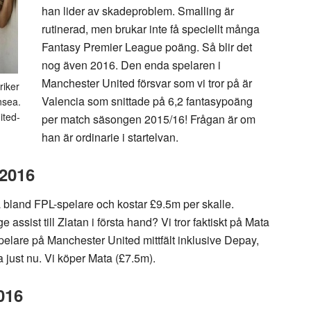
han lider av skadeproblem. Smalling är
rutinerad, men brukar inte få speciellt många
Fantasy Premier League poäng. Så blir det
nog även 2016. Den enda spelaren i
Manchester United försvar som vi tror på är
riker
Valencia som snittade på 6,2 fantasypoäng
nsea.
ited-
per match säsongen 2015/16! Frågan är om
han är ordinarie i startelvan.
 2016
a bland FPL-spelare och kostar £9.5m per skalle.
assist till Zlatan i första hand? Vi tror faktiskt på Mata
pelare på Manchester United mittfält inklusive Depay,
ta just nu. Vi köper Mata (£7.5m).
016