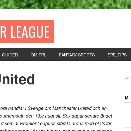
ER LEAGUE
GUIDER
OM FPL
FANTASY SPORTS
SPELTIPS
nited
M
göra handlar i Sverige om Manchester United och en
 i Bournemouth den 13:e augusti. Sex dagar senare är det
d som är Premier Leagues största arena med plats för
ar hem segern i år och hinner med att spela en säsong