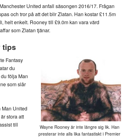
 Manchester United anfall säsongen 2016/17. Frågan
ppas och tror på att det blir Zlatan. Han kostar £11.5m
bli, helt enkelt. Rooney till £9.0m kan vara värd
affar som Zlatan tjänar.
 tips
nte Fantasy
atar du
 du följa Man
yne som slår
n Man United
är stora att
sist till
Wayne Rooney är inte längre sig lik. Han
presterar inte alls lika fantastiskt i Premier