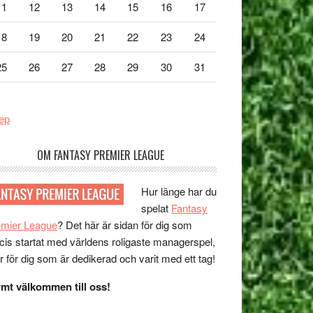
11
12
13
14
15
16
17
18
19
20
21
22
23
24
25
26
27
28
29
30
31
ep
OM FANTASY PREMIER LEAGUE
Hur länge har du
spelat
Fantasy
emier League
? Det här är sidan för dig som
cis startat med världens roligaste managerspel,
er för dig som är dedikerad och varit med ett tag!
mt välkommen till oss!