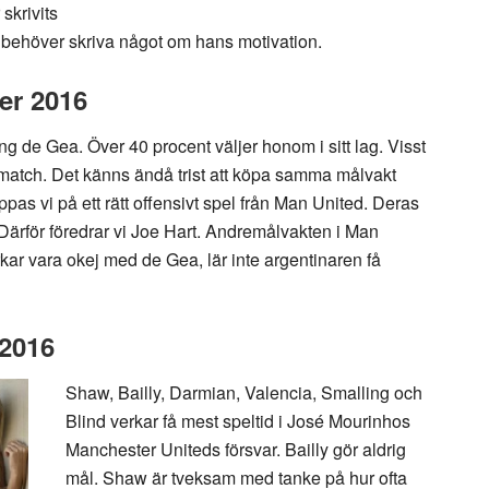
 skrivits
te behöver skriva något om hans motivation.
er 2016
ing de Gea. Över 40 procent väljer honom i sitt lag. Visst
 match. Det känns ändå trist att köpa samma målvakt
s vi på ett rätt offensivt spel från Man United. Deras
. Därför föredrar vi Joe Hart. Andremålvakten i Man
kar vara okej med de Gea, lär inte argentinaren få
 2016
Shaw, Bailly, Darmian, Valencia, Smalling och
Blind verkar få mest speltid i José Mourinhos
Manchester Uniteds försvar. Bailly gör aldrig
mål. Shaw är tveksam med tanke på hur ofta