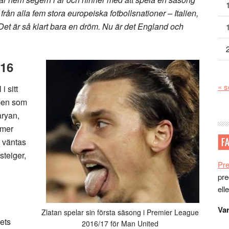
från alla fem stora europeiska fotbollsnationer – Italien,
et är så klart bara en dröm. Nu är det England och
016
« s
i sitt
ppen som
aryan,
mmer
e väntas
steiger,
Pr
pre
ell
Var
Zlatan spelar sin första säsong i Premier League
ets
2016/17 för Man United