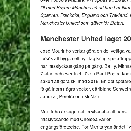
till med Bayern München så att han har titlar 
Spanien, Frankrike, England och Tyskland. D
Manchester United som gäller för Zlatan.
Manchester United laget 2
José Mourinho verkar göra en del vettiga val 
forsök att bygga ett nytt lag kring spelartru
har misslyckats gång på gång. Bailly, Mkhit
Zlatan och eventuellt även Paul Pogba ko
säkert att göra skillnad 2016. En del spelar
få gå inom några veckor, däribland Schwein
Januzaj, Pereira och McNair.
Mourinho är sugen att bevisa alla att hans
misslyckande med Chelsea var en
engångsföreteelse. För Mkhitaryan är det liv