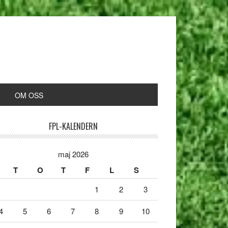
OM OSS
FPL-KALENDERN
maj 2026
T
O
T
F
L
S
1
2
3
4
5
6
7
8
9
10