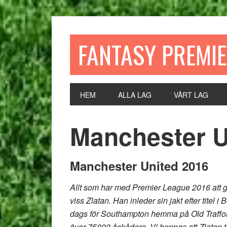
FANTASY PREMI
HEM
ALLA LAG
VÅRT LAG
Manchester U
Manchester United 2016
Allt som har med Premier League 2016 att 
viss Zlatan. Han inleder sin jakt efter titel
dags för Southampton hemma på Old Traffor
över 75000 åskådare. Vi hoppas att Zlatan t