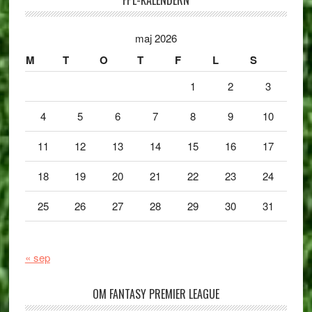
FPL-KALENDERN
maj 2026
M
T
O
T
F
L
S
1
2
3
4
5
6
7
8
9
10
11
12
13
14
15
16
17
18
19
20
21
22
23
24
25
26
27
28
29
30
31
« sep
OM FANTASY PREMIER LEAGUE