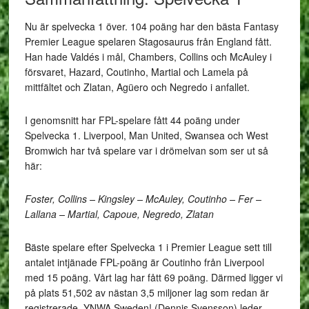
Nu är spelvecka 1 över. 104 poäng har den bästa Fantasy
Premier League spelaren Stagosaurus från England fått.
Han hade Valdés i mål, Chambers, Collins och McAuley i
försvaret, Hazard, Coutinho, Martial och Lamela på
mittfältet och Zlatan, Agüero och Negredo i anfallet.
I genomsnitt har FPL-spelare fått 44 poäng under
Spelvecka 1. Liverpool, Man United, Swansea och West
Bromwich har två spelare var i drömelvan som ser ut så
här:
Foster, Collins – Kingsley – McAuley, Coutinho – Fer –
Lallana – Martial, Capoue, Negredo, Zlatan
Bäste spelare efter Spelvecka 1 i Premier League sett till
antalet intjänade FPL-poäng är Coutinho från Liverpool
med 15 poäng. Vårt lag har fått 69 poäng. Därmed ligger vi
på plats 51,502 av nästan 3,5 miljoner lag som redan är
registrerade. YNWA Sweden! (Dennis Svensson) leder