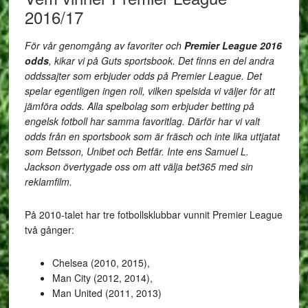
2016/17
För vår genomgång av favoriter och
Premier League 2016
odds
, kikar vi på Guts sportsbook. Det finns en del andra
oddssajter som erbjuder odds på Premier League. Det
spelar egentligen ingen roll, vilken spelsida vi väljer för att
jämföra odds. Alla spelbolag som erbjuder betting på
engelsk fotboll har samma favoritlag. Därför har vi valt
odds från en sportsbook som är fräsch och inte lika uttjatat
som Betsson, Unibet och Betfär. Inte ens Samuel L.
Jackson övertygade oss om att välja bet365 med sin
reklamfilm.
På 2010-talet har tre fotbollsklubbar vunnit Premier League
två gånger:
Chelsea (2010, 2015),
Man City (2012, 2014),
Man United (2011, 2013)