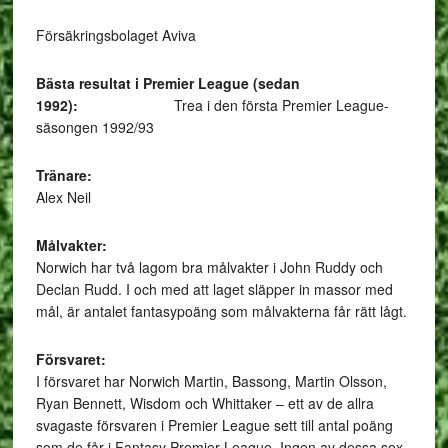
Försäkringsbolaget Aviva
Bästa resultat i Premier League (sedan
1992):
Trea i den första Premier League-
säsongen 1992/93
Träna
Alex Neil
Målvakt
Norwich har två lagom bra målvakter i John Ruddy och
Declan Rudd. I och med att laget släpper in massor med
mål, är antalet fantasypoäng som målvakterna får rätt lågt.
Försvar
I försvaret har Norwich Martin, Bassong, Martin Olsson,
Ryan Bennett, Wisdom och Whittaker – ett av de allra
svagaste försvaren i Premier League sett till antal poäng
som de får i Fantasy Premier League. Ingen av dessa sex