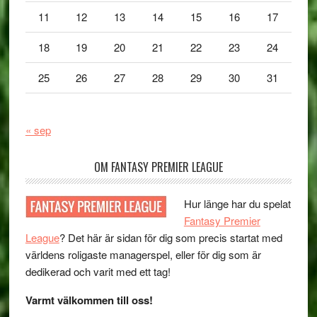
11
12
13
14
15
16
17
18
19
20
21
22
23
24
25
26
27
28
29
30
31
« sep
OM FANTASY PREMIER LEAGUE
Hur länge har du spelat
Fantasy Premier
League
? Det här är sidan för dig som precis startat med
världens roligaste managerspel, eller för dig som är
dedikerad och varit med ett tag!
Varmt välkommen till oss!