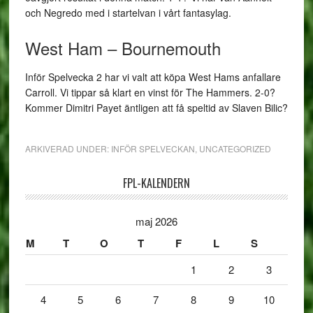
och Negredo med i startelvan i vårt fantasylag.
West Ham – Bournemouth
Inför Spelvecka 2 har vi valt att köpa West Hams anfallare
Carroll. Vi tippar så klart en vinst för The Hammers. 2-0?
Kommer Dimitri Payet äntligen att få speltid av Slaven Bilic?
ARKIVERAD UNDER:
INFÖR SPELVECKAN
,
UNCATEGORIZED
FPL-KALENDERN
maj 2026
M
T
O
T
F
L
S
1
2
3
4
5
6
7
8
9
10