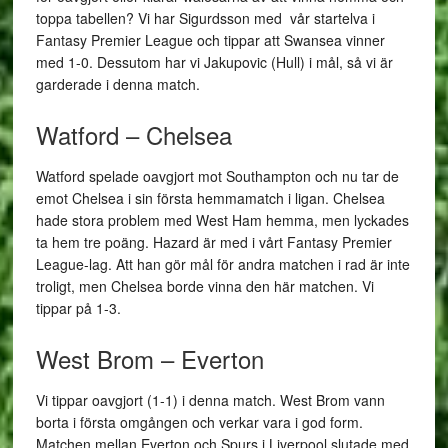
toppa tabellen? Vi har Sigurdsson med vår startelva i
Fantasy Premier League och tippar att Swansea vinner
med 1-0. Dessutom har vi Jakupovic (Hull) i mål, så vi är
garderade i denna match.
Watford – Chelsea
Watford spelade oavgjort mot Southampton och nu tar de
emot Chelsea i sin första hemmamatch i ligan. Chelsea
hade stora problem med West Ham hemma, men lyckades
ta hem tre poäng. Hazard är med i vårt Fantasy Premier
League-lag. Att han gör mål för andra matchen i rad är inte
troligt, men Chelsea borde vinna den här matchen. Vi
tippar på 1-3.
West Brom – Everton
Vi tippar oavgjort (1-1) i denna match. West Brom vann
borta i första omgången och verkar vara i god form.
Matchen mellan Everton och Spurs i Liverpool slutade med