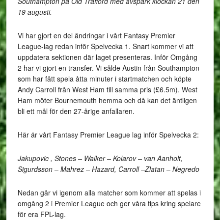
Southampton på Old Trafford med avspark klockan 21 den
19 augusti.
Vi har gjort en del ändringar i vårt Fantasy Premier
League-lag redan inför Spelvecka 1. Snart kommer vi att
uppdatera sektionen där laget presenteras. Inför Omgång
2 har vi gjort en transfer. Vi sålde Austin från Southampton
som har fått spela åtta minuter i startmatchen och köpte
Andy Carroll från West Ham till samma pris (£6.5m). West
Ham möter Bournemouth hemma och då kan det äntligen
bli ett mål för den 27-årige anfallaren.
Här är vårt Fantasy Premier League lag inför Spelvecka 2:
Jakupovic , Stones – Walker – Kolarov – van Aanholt,
Sigurdsson – Mahrez – Hazard, Carroll –Zlatan – Negredo
Nedan går vi igenom alla matcher som kommer att spelas i
omgång 2 i Premier League och ger våra tips kring spelare
för era FPL-lag.