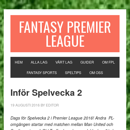
FANTASY PREMIER
LEAGUE
HEM
ALLA LAG
VÅRT LAG
GUIDER
OM FPL
FANTASY SPORTS
SPELTIPS
OM OSS
Inför Spelvecka 2
19 AUGUSTI 2016
BY
EDITOR
Dags för Spelvecka 2 i Premier League 2016! Andra PL-
omgången startar med matchen mellan Man United och