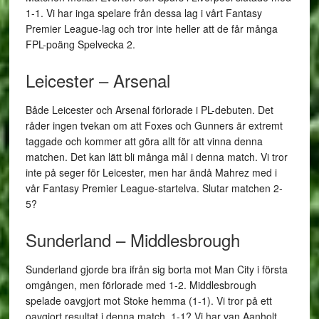
1-1. Vi har inga spelare från dessa lag i vårt Fantasy
Premier League-lag och tror inte heller att de får många
FPL-poäng Spelvecka 2.
Leicester – Arsenal
Både Leicester och Arsenal förlorade i PL-debuten. Det
råder ingen tvekan om att Foxes och Gunners är extremt
taggade och kommer att göra allt för att vinna denna
matchen. Det kan lätt bli många mål i denna match. Vi tror
inte på seger för Leicester, men har ändå Mahrez med i
vår Fantasy Premier League-startelva. Slutar matchen 2-
5?
Sunderland – Middlesbrough
Sunderland gjorde bra ifrån sig borta mot Man City i första
omgången, men förlorade med 1-2. Middlesbrough
spelade oavgjort mot Stoke hemma (1-1). Vi tror på ett
oavgjort resultat i denna match. 1-1? Vi har van Aanholt