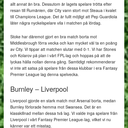
allt annat än bra. Dessutom är lagets spelare trötta efter
resan till Rumänien, där City vann stort mot Steaua i kvalet
till Champions League. Det är fullt möjligt att Pep Guardiola
låter några nyckelspelare vila i matchen på lördag.
Stoke har däremot gjort en bra match borta mot
Middlesbrough förra vecka och kan mycket väl ta en poäng
av City. Vi tippar att matchen slutar med 0-1. Vi har Stones
och Kolarov på plan i vårt FPL-lag och hoppas på att de
lyckas hålla nollan denna gång. Samtidigt rekommenderar
vi inte att satsa på spelare från dessa klubbar i era Fantasy
Premier League lag denna spelvecka.
Burnley – Liverpool
Liverpool gjorde en stark match mot Arsenal borta, medan
Burnley förlorade hemma mot Swansea. Det är en
klasskillnad mellan dessa två lag. Vi valde inga spelare från
Liverpool i vårt Fantasy Premier League-lag, vilket vi nu
känner var ett misstag.