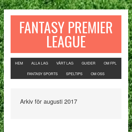
FANTASY PREMIER
LEAGUE
HEM
ALLA LAG
VÅRT LAG
GUIDER
OM FPL
FANTASY SPORTS
SPELTIPS
OM OSS
Arkiv för augusti 2017